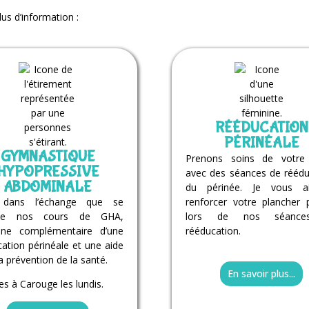
lus d’information :
RÉÉDUCATION
PÉRINÉALE
GYMNASTIQUE
Prenons soins de votre
HYPOPRESSIVE
avec des séances de réédu
ABDOMINALE
du périnée. Je vous a
 dans l’échange que se
renforcer votre plancher p
ule nos cours de GHA,
lors de nos séanc
pline complémentaire d’une
rééducation.
ation périnéale et une aide
a prévention de la santé.
En savoir plus...
s à Carouge les lundis.