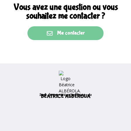
Vous avez une question ou vous
souhaitez me contacter ?
Me contacter
Sage-femme rééducation thérapeute
BÉATRICE ALBÉROLA